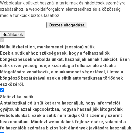
Weboldalunk sütiket használ a tartalmak és hirdetések személyre
szabásához, a weboldalforgalom elemzéséhez és a közösségi
média funkciók biztosításához.
Összes elfogadása
Beállítások
Nélkülözhetetlen, munkamenet (session) sütik
Ezek a sütik ahhoz szükségesek, hogy a felhasználók
böngészhessék weboldalunkat, használják annak funkciót. Ezen
sütik érvényességi ideje kizárólag a felhasználó aktuális
látogatására vonatkozik, a munkamenet végeztével, illetve a
böngésző bezárásával ezek a sütik automatikusan törlődnek
eszközéről.
Statisztikai sütik
A statisztikai célú sütiket arra használjuk, hogy információt
gyűjtsünk azzal kapcsolatban, hogyan használják látogatóink
weboldalunkat. Ezek a sütik nem tudják Önt személy szerint
beazonosítani. Mindezt weboldalunk fejlesztésére, valamint a
felhasználók számára biztosított élmények javítására használjuk.