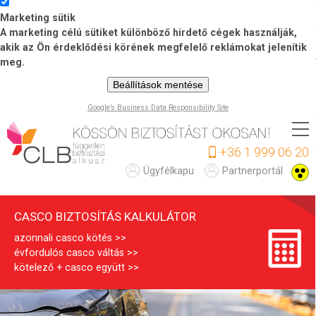
Marketing sütik
A marketing célú sütiket különböző hirdető cégek használják,
akik az Ön érdeklődési körének megfelelő reklámokat jelenítik
meg.
Beállítások mentése
Google’s Business Data Responsibility Site
Ugrás
a
+36 1 999 06 20
tartalomra
C
Ügyfélkapu
Partnerportál
A
CASCO BIZTOSÍTÁS KALKULÁTOR
S
azonnali casco kötés
C
évfordulós casco váltás
O
kötelező + casco együtt
b
i