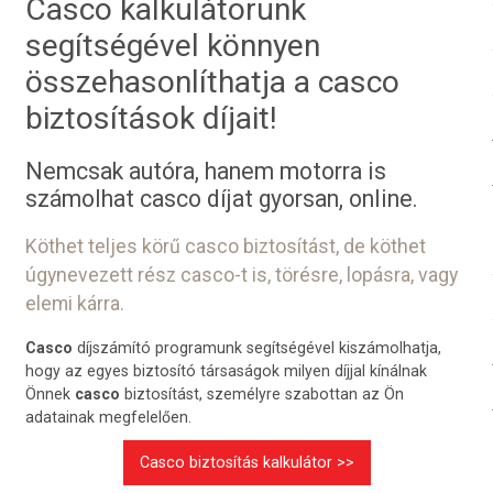
Casco kalkulátorunk
segítségével könnyen
összehasonlíthatja a casco
biztosítások díjait!
Nemcsak autóra, hanem motorra is
számolhat casco díjat gyorsan, online.
Köthet teljes körű casco biztosítást, de köthet
úgynevezett rész casco-t is, törésre, lopásra, vagy
elemi kárra.
Casco
díjszámító programunk segítségével kiszámolhatja,
hogy az egyes biztosító társaságok milyen díjjal kínálnak
Önnek
casco
biztosítást, személyre szabottan az Ön
adatainak megfelelően.
Casco biztosítás kalkulátor >>